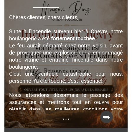
goût unique du nom de Gaëtan Paris, célèbre
Meilleur Ouvrier de France
qui a mis au point
une recette à base de levain 100 % naturel,
Chères clientes, chers clients,
sans additifs, transmise à un cercle très
restreint d’artisans-boulangers dont Frédéric
Suite à l’incendie survenu hier à Chevry, notre
fait partie.
boulangerie a été
fortement touchée
.
Le feu aurait démarré chez notre voisin, avant
de provoquer une explosion qui a endommagé
notre vitrine et entraîné l'incendie dans notre
boulangerie.
C’est une véritable catastrophe pour nous,
personne n'a été touché, c'est l'essentiel.
Nous attendons désormais le passage des
assurances et mettrons tout en œuvre pour
rétablir dans les meilleures conditions votre
...
boulangerie de Chevry.
En attendant, nous remercions notre clientèle de
bien vouloir se rendre au
Moulin de Gometz
, où