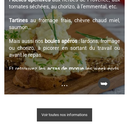
la passion, pistache, vanille…
tomates séchées, au chorizo, à l’emmental, etc.
Tartines
au fromage frais, chèvre chaud miel,
saumon…
Mais aussi nos
boules apéros
: lardons, fromage
ou chorizo, à picorer en sortant du travail ou
avant le repas.
Et retrouvez les
acras de morue
les week-ends,
une spécialité de notre maison.
...
Voir toutes nos informations