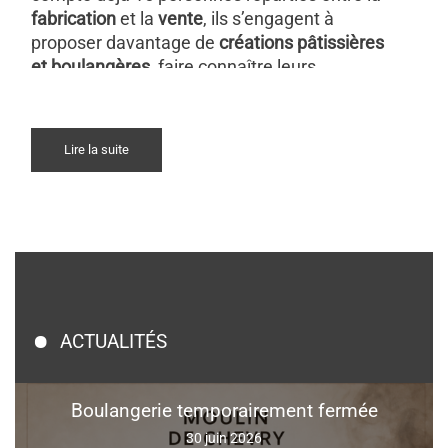
fabrication
et la
vente
, ils s’engagent à
proposer davantage de
créations pâtissières
et boulangères
, faire connaître leurs
spécialités
, déjà très appréciées, et
diversifier
leur offre
grâce à cette nouvelle clientèle qui
leur insuffle déjà des envies d’innover.
Lire la suite
Leur atout majeur ? Des
produits 100 % faits
maison
.
Toutes les pâtisseries et viennoiseries sont
réalisées sur place, tout comme le pain, dont
la farine est produite par les
Moulins Rioux
,
meunier mayennais de renom.
ACTUALITÉS
Leur spécialité à ne pas manquer ?
Boulangerie temporairement fermée
«
La Parisse
», une
baguette de tradition
au
30 juin 2026