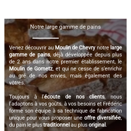
Notre large gamme de pains
Venez découvrir au
Moulin de Chevry
notre
large
gamme de pains
, déjà développée depuis plus
de 2 ans dans notre premier établissement, le
Moulin de Gometz
, et qui ne cesse de s’enrichir
au gré de nos envies, mais également des
vôtres.
Toujours à l’
écoute de nos clients
, nous
l’adaptons à vos goûts, à vos besoins et Frédéric
forme son équipe à sa technique de fabrication
unique pour vous proposer une
offre diversifiée
,
du pain le plus
traditionnel
au plus
original
.