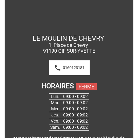
LE MOULIN DE CHEVRY 
1, Place de Chevry 
91190 
GIF SUR-YVETTE
phone
0160123181
HORAIRES
FERMÉ
Lun.
09:00 - 09:02
Mar.
09:00 - 09:02
Mer.
09:00 - 09:02
Jeu.
09:00 - 09:02
Ven.
09:00 - 09:02
Sam.
09:00 - 09:02