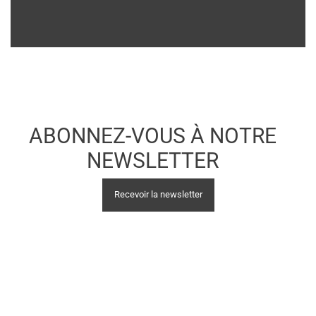
nous allons faire le maximum pour assurer notre
production et vous accueillir dans les meilleures
conditions.
Le Moulin de Gometz restera
exceptionnellement ouvert tout l’été, tous les
jours de la semaine.
ABONNEZ-VOUS À NOTRE
Merci sincèrement pour votre soutien,
NEWSLETTER
votre fidélité et votre compréhension dans cette
période difficile.
Recevoir la newsletter