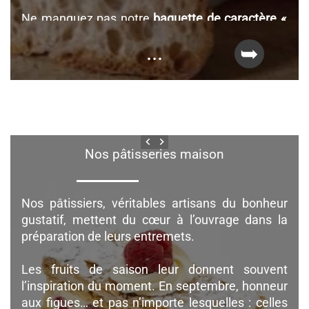
Ne manquez pas notre
baguette de caractère «
La Parisse »
, une baguette de tradition
...
croustillante et goûteuse qui connaît déjà un
franc succès !
Élaborée à partir d’une recette d’exception à
base de
levain 100 % naturel
, sans ajout de
levure, elle se décline
nature
, au
sésame
, au
keyboard_arrow_left
keyboard_arrow_right
tournesol
, au
seigle
, ou encore au
sarrasin
.
Nos pâtisseries maison
Nous proposons également toute une gamme
de
pains gourmands
aux
graines et aux fruits
secs
, proposés à la coupe :
Nos pâtissiers, véritables artisans du bonheur
gustatif, mettent du cœur à l’ouvrage dans la
Pain aux noix
préparation de leurs entremets.
Pain au maïs
Pain au curcuma
Les fruits de saison leur donnent souvent
Pain complet
l’inspiration du moment. En septembre, honneur
Bel épeautre (variété de blé rustique)
aux figues… et pas n’importe lesquelles : celles