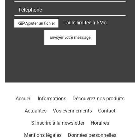
attachment
Taille limitée à 5Mo
Ajouter un fichier
Envoyer votre message
Accueil
Informations
Découvrez nos produits
Actualités
Vos évènnements
Contact
S'inscrire à la newsletter
Horaires
Mentions légales
Données personnelles