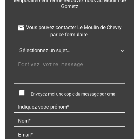
temporairement fermé retrouvez nous au Moulin de
Gometz
email
Vous pouvez contacter Le Moulin de Chevry
par ce formulaire.
Envoyez-moi une copie du message par email