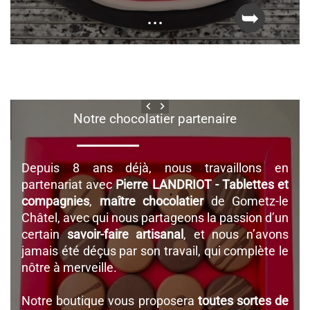
...
midi !
anniversaires
. Ce gâteau très tendance reprend
l’âge de la star du jour ! Imaginez les étoiles dans
ses yeux ! Grâce aux emporte-pièces, nous
pouvons faire des chiffres, des lettres, varier les
formes, un cœur, par exemple, pour un dîner en
amoureux.
keyboard_arrow_left
keyboard_arrow_right
Notre chocolatier partenaire
Layer Cake
Le « Layer Cake » est un
gâteau à étages
qui
alterne biscuit léger et couches de crème, le tout
Depuis 8 ans déjà, nous travaillons en
recouvert d’un glaçage et de la décoration de
partenariat avec
Pierre LANDRIOT - Tablettes et
votre choix pour marquer l’évènement. Vous
compagnies
,
maître chocolatier
de Gometz-le
allez épater vos invités !
Châtel, avec qui nous partageons la passion d’un
certain
savoir-faire artisanal
, et nous n’avons
Quand passer commande ?
jamais été déçus par son travail, qui complète le
nôtre à merveille.
Prévoyez 4 jours de délai pour un gâteau spécial
ou pour un grand nombre de convives. En
Notre boutique vous proposera
toutes sortes de